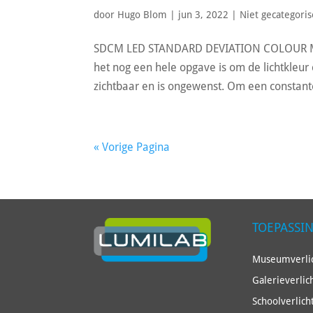
door
Hugo Blom
|
jun 3, 2022
|
Niet gecategori
SDCM LED STANDARD DEVIATION COLOUR MATC
het nog een hele opgave is om de lichtkleur c
zichtbaar en is ongewenst. Om een constante 
« Vorige Pagina
TOEPASSI
Museumverlic
Galerieverlic
Schoolverlich