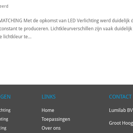
seerd
HING Met de opkomst van LED Verlichting werd duidelijk 
onstant te produceren. Lichtkleurverschillen zijn vaak duidelijk
lichtkleur te...
NGEN
LINKS
CONTACT
Home
Lumilab BV
hting
Toepassingen
hting
Groot Hoog
Over ons
ting