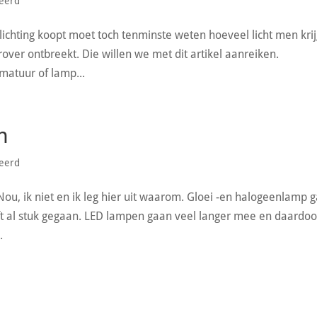
seerd
lichting koopt moet toch tenminste weten hoeveel licht men krij
over ontbreekt. Die willen we met dit artikel aanreiken.
matuur of lamp...
n
seerd
 Nou, ik niet en ik leg hier uit waarom. Gloei -en halogeenlamp 
lft al stuk gegaan. LED lampen gaan veel langer mee en daardoo
.