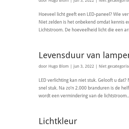
door
Hugo Blom
|
jun 3, 2022
|
Niet gecategori
Hoeveel licht geeft een LED-paneel? Wie ver
Niet zelden is het onbekend omdat kennis er
Lichtstroom. De hoeveelheid licht die een ar
Levensduur van lampe
door
Hugo Blom
|
jun 3, 2022
|
Niet gecategori
LED verlichting kan niet stuk. Gelooft u dat?
snel stuk. Na zo’n 2.000 branduren is de he
wordt een vermindering van de lichtstroom..
Lichtkleur