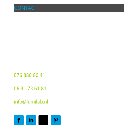
CONTACT
Lumilab BV
Groot Hoogsteen 19
4815 PG Breda
076 888 80 41
06 41 73 61 81
info@lumilab.nl