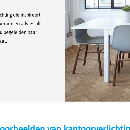
hting die inspireert,
erpen en advies tilt
u begeleiden naar
aat.
oorbeelden van kantoorverlichti