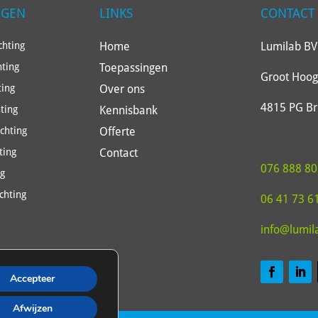
NGEN
LINKS
CONTACT
Home
Lumilab BV
hting
Toepassingen
hting
Groot Hoog
Over ons
ting
4815 PG B
Kennisbank
ting
Offerte
ichting
Contact
ting
076 888 80
ng
chting
06 41 73 6
info@lumil
Accepteer
Afwijzen