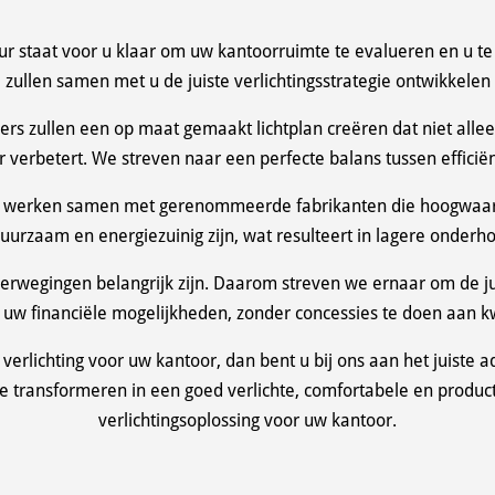
 staat voor u klaar om uw kantoorruimte te evalueren en u te 
e zullen samen met u de juiste verlichtingsstrategie ontwikkele
s zullen een op maat gemaakt lichtplan creëren dat niet alleen
 verbetert. We streven naar een perfecte balans tussen efficiënti
 We werken samen met gerenommeerde fabrikanten die hoogwaard
urzaam en energiezuinig zijn, wat resulteert in lagere onderho
erwegingen belangrijk zijn. Daarom streven we ernaar om de juis
 uw financiële mogelijkheden, zonder concessies te doen aan kwa
 verlichting voor uw kantoor, dan bent u bij ons aan het juist
e transformeren in een goed verlichte, comfortabele en produ
verlichtingsoplossing voor uw kantoor.