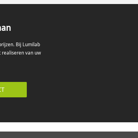
aan
prijzen.
Bij Lumilab
t realiseren van uw
CT