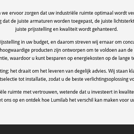
we ervoor zorgen dat uw industriële ruimte optimaal wordt verl
ng dat de juiste armaturen worden toegepast, de juiste lichtster
juiste prijsstelling en kwaliteit wordt gehanteerd.
prijsstelling in uw budget, en daarom streven wij ernaar om con
ze hoogwaardige producten zijn ontworpen om te voldoen aan d
ëntie, waardoor u kunt besparen op energiekosten op de lange t
hting; het draait om het leveren van degelijk advies. Wij staan k
electie tot installatie, zodat u de beste verlichtingsoplossing vo
iële ruimte met vertrouwen, wetende dat u investeert in kwalite
t ons op en ontdek hoe Lumilab het verschil kan maken voor uw