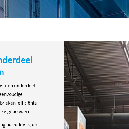
onderdeel
n
 er één onderdeel
r eenvoudige
rieken, efficiënte
lieke gebouwen.
ng hetzelfde is, en