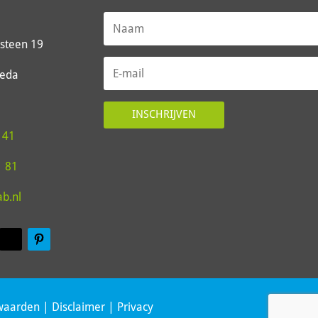
steen 19
reda
INSCHRIJVEN
 41
1 81
ab.nl
waarden
|
Disclaimer
|
Privacy