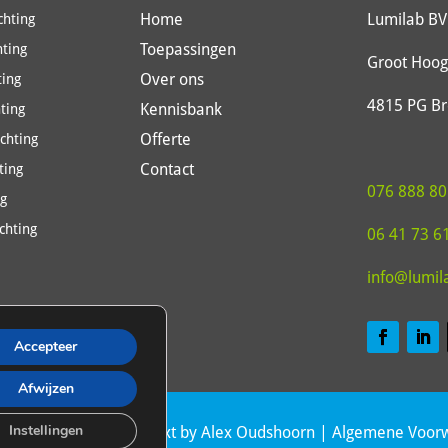
Home
Lumilab BV
hting
Toepassingen
hting
Groot Hoog
Over ons
ting
4815 PG B
Kennisbank
ting
Offerte
ichting
Contact
ting
076 888 80
ng
chting
06 41 73 6
info@lumil
Accepteer
Afwijzen
Instellingen
The Dare Company
| Text by Alex Oudshoorn |
Algemene Voor