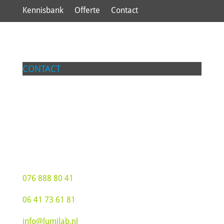
Kennisbank
Offerte
Contact
CONTACT
Lumilab BV
Groot Hoogsteen 19
4815 PG Breda
076 888 80 41
06 41 73 61 81
info@lumilab.nl