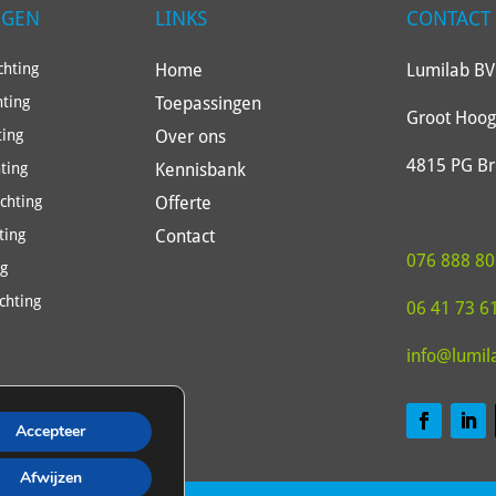
NGEN
LINKS
CONTACT
Home
Lumilab BV
hting
Toepassingen
hting
Groot Hoog
Over ons
ting
4815 PG B
Kennisbank
ting
Offerte
ichting
Contact
ting
076 888 80
ng
chting
06 41 73 6
info@lumil
Accepteer
Afwijzen