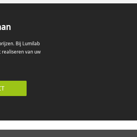
aan
prijzen.
Bij Lumilab
t realiseren van uw
CT