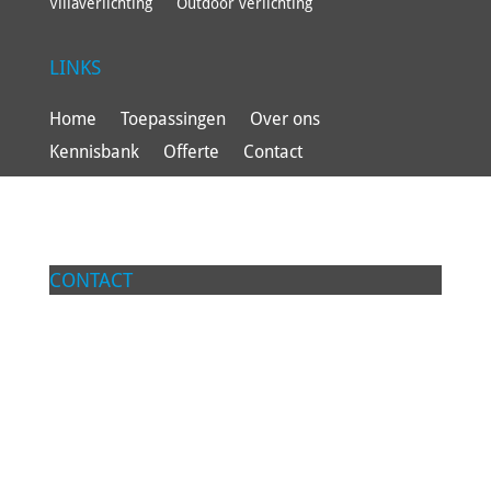
Villaverlichting
Outdoor verlichting
LINKS
Home
Toepassingen
Over ons
Kennisbank
Offerte
Contact
CONTACT
Lumilab BV
Groot Hoogsteen 19
4815 PG Breda