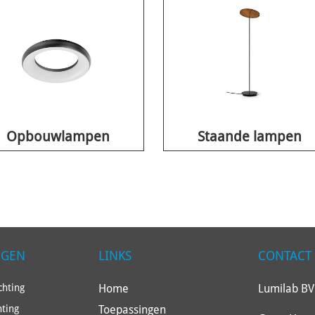
Opbouwlampen
Staande lampen
NGEN
LINKS
CONTACT
Home
Lumilab BV
hting
Toepassingen
hting