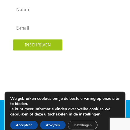
INSCHRIJVEN
We gebruiken cookies om je de beste ervaring op onze site
te bieden.
Je kunt meer informatie vinden over welke cookies we
©2026 Lumilab | Website by
The Dare Company
gebruiken of deze uitschakelen in de
instellingen
.
| Text by Alex Oudshoorn |
Algemene
Accepteer
Afwijzen
Instellingen
Voorwaarden
|
Disclaimer
|
Privacy