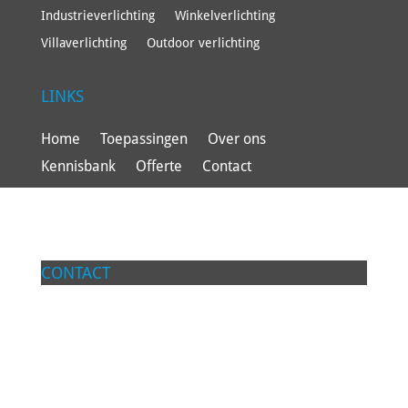
Industrieverlichting
Winkelverlichting
Villaverlichting
Outdoor verlichting
LINKS
Home
Toepassingen
Over ons
Kennisbank
Offerte
Contact
CONTACT
Lumilab BV
Groot Hoogsteen 19
4815 PG Breda