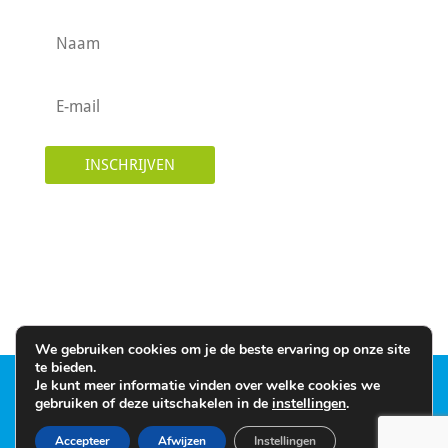
INSCHRIJVEN
We gebruiken cookies om je de beste ervaring op onze site
te bieden.
Je kunt meer informatie vinden over welke cookies we
©2026 Lumilab | Website by
The Dare Company
gebruiken of deze uitschakelen in de
instellingen
.
| Text by Alex Oudshoorn |
Algemene
Accepteer
Afwijzen
Instellingen