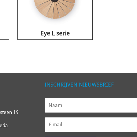
Eye L serie
INSCHRIJVEN NIEUWSBRIEF
steen 19
reda