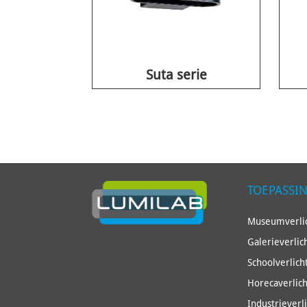
Suta serie
TOEPASSI
Museumverlic
Galerieverlic
Schoolverlich
Horecaverlich
Industrieverl