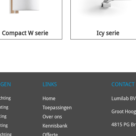
Compact W serie
Icy serie
NGEN
LINKS
CONTACT
Home
Lumilab BV
hting
Toepassingen
hting
Groot Hoog
Over ons
ting
4815 PG B
Kennisbank
ting
Offerte
ichting