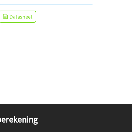
Datasheet
tberekening