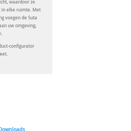
licht, waardoor ze
 in elke ruimte. Met
ling voegen de Suta
 aan uw omgeving,
e.
uct-configurator
eet.
Downloads