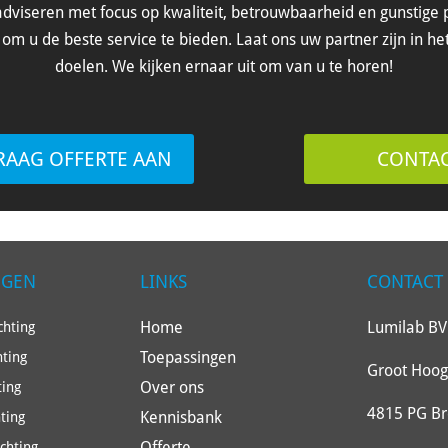
dviseren met focus op kwaliteit, betrouwbaarheid en gunstige p
om u de beste service te bieden. Laat ons uw partner zijn in he
doelen. We kijken ernaar uit om van u te horen!
RAAG OFFERTE AAN
CONTA
NGEN
LINKS
CONTACT
Home
Lumilab BV
hting
Toepassingen
hting
Groot Hoog
Over ons
ting
4815 PG B
Kennisbank
ting
Offerte
ichting