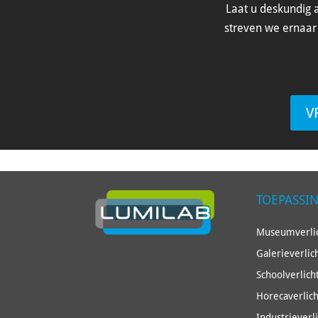
Laat u deskundig a
streven we ernaar 
V
TOEPASSI
Museumverlic
Galerieverlic
Schoolverlich
Horecaverlich
Industrieverl