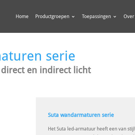
Home
Productgroepen
Toepassingen
Over
aturen serie
rect en indirect licht
Suta wandarmaturen serie
Het Suta led-armatuur heeft een van stijl