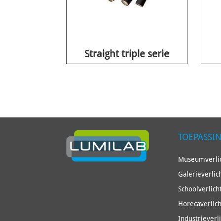
Straight triple serie
TOEPASSI
Museumverlic
Galerieverlic
Schoolverlich
Horecaverlich
Industrieverl