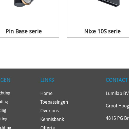
Pin Base serie
Nixe 10S serie
NGEN
LINKS
CONTACT
Home
Lumilab BV
hting
Toepassingen
hting
Groot Hoog
Over ons
ting
4815 PG B
Kennisbank
ting
Offerte
ichting