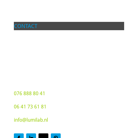
CONTACT
Lumilab BV
Groot Hoogsteen 19
4815 PG Breda
076 888 80 41
06 41 73 61 81
info@lumilab.nl