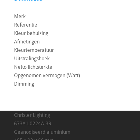
Merk
Referentie
Kleur behuizing
Afmetingen
Kleurtemperatuur
Uitstralingshoek
Netto lichtsterkte
Opgenomen vermogen (Watt)
Dimming
Christer Lighting
673A-L0224A-39
Geanodiseerd aluminium