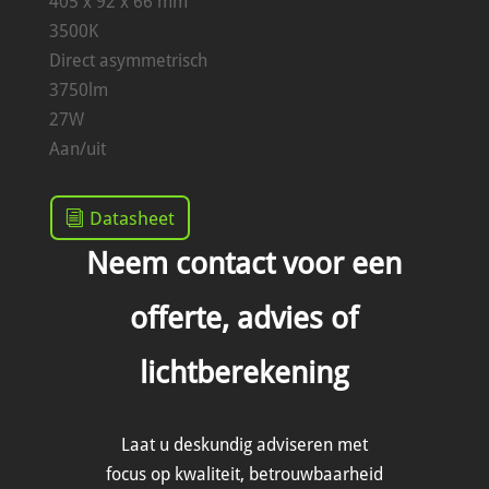
405 x 92 x 66 mm
3500K
Direct asymmetrisch
3750lm
27W
Aan/uit
Datasheet
Neem contact voor een
offerte, advies of
lichtberekening
Laat u deskundig adviseren met
focus op kwaliteit, betrouwbaarheid