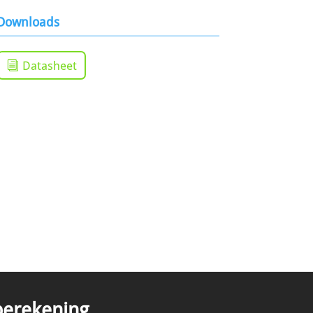
Downloads
Datasheet
tberekening