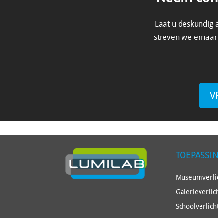
Laat u deskundig a
streven we ernaar 
V
TOEPASSI
Museumverlic
Galerieverlic
Schoolverlich