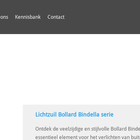
 ons
Kennisbank
Contact
Lichtzuil Bollard Bindella serie
Ontdek de veelzijdige en stijlvolle Bollard Bindel
essentieel element voor het verlichten van bu