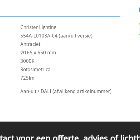
Christer Lighting
554A-L0108A-04 (aan/uit versie)
Antraciet
Ø165 x 650 mm
3000K
Rotosimetrica
725lm
Aan-uit / DALI (afwijkend artikelnummer)
ct voor een offerte, advies of lich