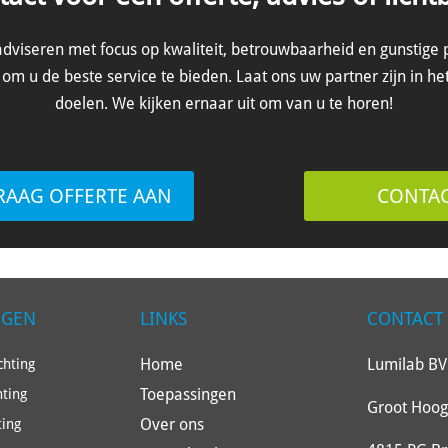
dviseren met focus op kwaliteit, betrouwbaarheid en gunstige p
om u de beste service te bieden. Laat ons uw partner zijn in he
doelen. We kijken ernaar uit om van u te horen!
RAAG OFFERTE AAN
CONTA
NGEN
LINKS
CONTACT
Home
Lumilab BV
hting
Toepassingen
hting
Groot Hoog
Over ons
ting