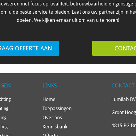
dviseren met focus op kwaliteit, betrouwbaarheid en gunstige p
om u de beste service te bieden. Laat ons uw partner zijn in he
doelen. We kijken ernaar uit om van u te horen!
RAAG OFFERTE AAN
CONTA
NGEN
LINKS
CONTACT
Home
Lumilab BV
hting
Toepassingen
hting
Groot Hoog
Over ons
ting
4815 PG B
Kennisbank
ting
Offerte
ichting