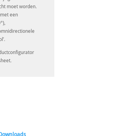
icht moet worden.
m met een
°),
omnidirectionele
l’.
uctconfigurator
sheet.
Downloads