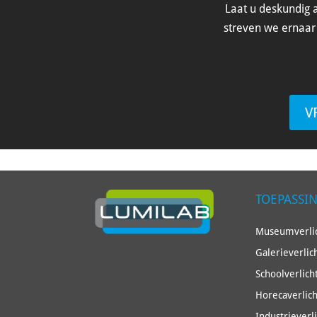
Laat u deskundig a
streven we ernaar 
V
TOEPASSI
Museumverlic
Galerieverlic
Schoolverlich
Horecaverlich
Industrieverl