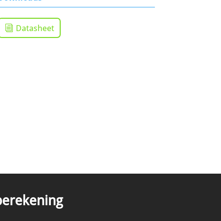
Datasheet
tberekening