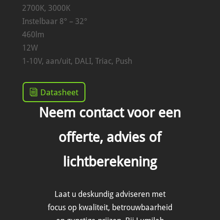
2700K, 3000K
Instelbaar 8° – 32°
460lm
12W
1-10V, aan/uit, DALI, Triac, Push
Datasheet
Neem contact voor een
offerte, advies of
lichtberekening
Laat u deskundig adviseren met
focus op kwaliteit, betrouwbaarheid