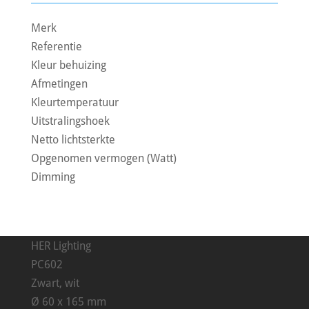
Merk
Referentie
Kleur behuizing
Afmetingen
Kleurtemperatuur
Uitstralingshoek
Netto lichtsterkte
Opgenomen vermogen (Watt)
Dimming
HER Lighting
PC602
Zwart, wit
Ø 60 x 165 mm