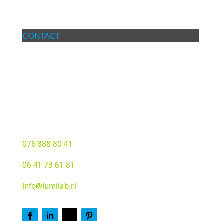
CONTACT
Lumilab BV
Groot Hoogsteen 19
4815 PG Breda
076 888 80 41
06 41 73 61 81
info@lumilab.nl